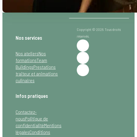
2 juillet 2026
Copyright © 2026. Tous droits
réservés.
Nos services
Nos ateliers
Nos
formations
Team
Buildings
Prestations
traiteur et animations
culinaires
Infos pratiques
Contactez-
nous
Politique de
confidentialité
Mentions
légales
Conditions