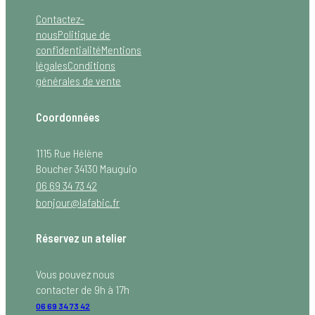
Contactez-
nous
Politique de
confidentialité
Mentions
légales
Conditions
générales de vente
Coordonnées
1115 Rue Hélène
Boucher 34130 Mauguio
06 69 34 73 42
bonjour@lafabic.fr
Réservez un atelier
Vous pouvez nous
contacter de 9h à 17h
06 69 34 73 42