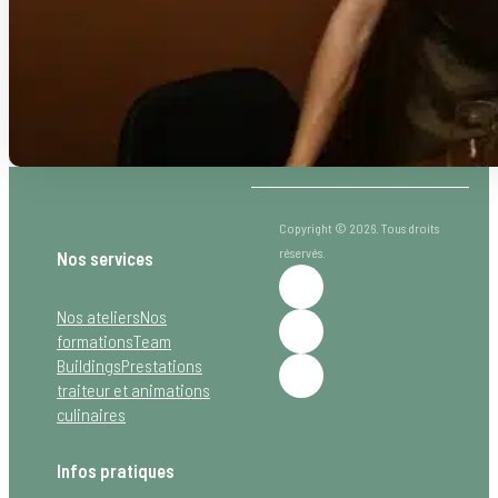
Atelier Prestige avec Laurent Cherchi à Lafabic : cuisin
2 juillet 2026
Copyright © 2026. Tous droits
réservés.
Nos services
Nos ateliers
Nos
formations
Team
Buildings
Prestations
traiteur et animations
culinaires
Infos pratiques